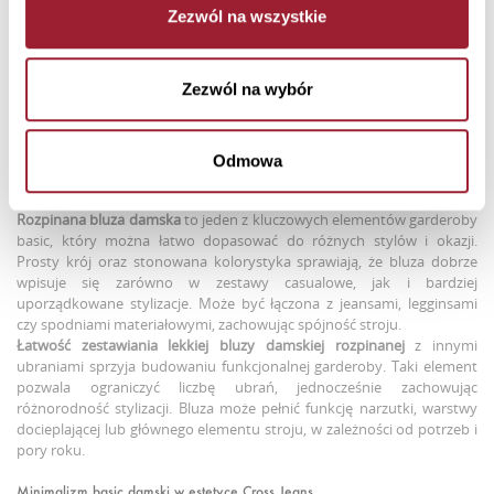
użytkowania podczas chłodniejszych poranków lub wietrznych dni.
Zezwól na wszystkie
Dzięki niewielkiej gramaturze
cienka bluza damska rozpinana
dobrze
sprawdza się wiosną i jesienią, kiedy temperatury bywają zmienne.
Może być noszona zarówno pod kurtką, jak i samodzielnie, w
Zezwól na wybór
zależności od warunków. W ofercie mamy również elementy
garderoby basic dla mężczyzn, w tym męskie koszulki basic
https://crossjeans.pl/on/basic-meski,
idealne do codziennych stylizacji
o swobodnym charakterze.
Odmowa
Bluza damska rozpinana jako baza garderoby basic
Rozpinana bluza damska
to jeden z kluczowych elementów garderoby
basic, który można łatwo dopasować do różnych stylów i okazji.
Prosty krój oraz stonowana kolorystyka sprawiają, że bluza dobrze
wpisuje się zarówno w zestawy casualowe, jak i bardziej
uporządkowane stylizacje. Może być łączona z jeansami, legginsami
czy spodniami materiałowymi, zachowując spójność stroju.
Łatwość zestawiania
lekkiej bluzy damskiej rozpinanej
z innymi
ubraniami sprzyja budowaniu funkcjonalnej garderoby. Taki element
pozwala ograniczyć liczbę ubrań, jednocześnie zachowując
różnorodność stylizacji. Bluza może pełnić funkcję narzutki, warstwy
docieplającej lub głównego elementu stroju, w zależności od potrzeb i
pory roku.
Minimalizm basic damski w estetyce Cross Jeans