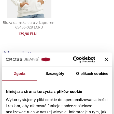
Bluza damska ecru z kapturem
65456-028 ECRU
139,90 PLN
Newsletter
Zgoda
Szczegóły
O plikach cookies
Niniejsza strona korzysta z plików cookie
Wykorzystujemy pliki cookie do spersonalizowania treści
Zapisując się wyrażam zgodę na otrzymywanie
i reklam, aby oferować funkcje społecznościowe i
spersonalizowanych informacji handlowych drogą mailową oraz
analizować ruch w naszej witrynie. Informacje o tym, jak
przeczytałem i akceptuję
i Cookies.
Politykę Prywatności