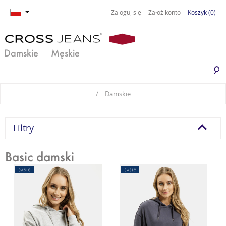
Zaloguj się
Załóż konto
Koszyk
(0)
Damskie
Męskie
Jeansy damskie
Jeansy męskie
/
Damskie
Spodnie damskie
Spodnie męskie
Odzież damska
Odzież męska
Filtry
Obuwie damskie
Obuwie męskie
Basic damski
Basic damski
Basic męski
Komplety damskie
Premium Line