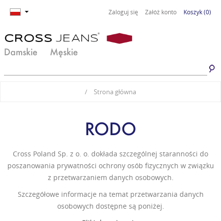
Zaloguj się
Załóż konto
Koszyk
(0)
Damskie
Męskie
Jeansy damskie
Jeansy męskie
/
Strona główna
Spodnie damskie
Spodnie męskie
Odzież damska
Odzież męska
RODO
Obuwie damskie
Obuwie męskie
Cross Poland Sp. z o. o. dokłada szczególnej staranności do
Basic damski
Basic męski
poszanowania prywatności ochrony osób fizycznych w związku
z przetwarzaniem danych osobowych.
Komplety damskie
Premium Line
Szczegółowe informacje na temat przetwarzania danych
osobowych dostępne są poniżej.