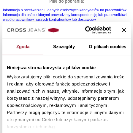
Pliki do pobrania:
Informacja o przetwarzaniu danych osobowych kandydatów na pracowników
Informacja dla osób z którymi prowadzimy korespondencję lub pracowników i
współpracowników naszych kontrahentów lub dostawców
Informacja o przetwarzaniu danych dla kontrahentów (osób fizycznych) oraz
reprezentantów kontrahenta
Zgoda
Szczegóły
O plikach cookies
Niniejsza strona korzysta z plików cookie
GDPR
Wykorzystujemy pliki cookie do spersonalizowania treści
i reklam, aby oferować funkcje społecznościowe i
analizować ruch w naszej witrynie. Informacje o tym, jak
Cross Poland Sp. z o. o. makes all efforts to respect the privacy
korzystasz z naszej witryny, udostępniamy partnerom
and data protection of natural persons in relation with
społecznościowym, reklamowym i analitycznym.
processing of their personal data.
Partnerzy mogą połączyć te informacje z innymi danymi
Detailed information on personal data processing is available
otrzymanymi od Ciebie lub uzyskanymi podczas
below.
korzystania z ich usług.