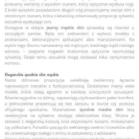
polecamy warianty z wysokim stanem, który optycznie wydłuża nogi.
Z kolei wysokim posiadaczom długich nóg proponujemy wersje slim z
obniżonym stanem, która z łatwością zrównoważy proporcje sylwetki,
wizualnie wydłużając tors.
Dostępne w sklepie
jeansy męskie slim
sprawdzą się również u
szczupłych panów. Będą oni zadowoleni z wyboru modelu z
przetarciami, dekoracyjnymi aplikacjami albo marszczeniami. Na
wybór tego fasonu namawiamy też mężczyzn średniego bądź niskiego
wzrostu – zwężane nogawki znakomicie optycznie wysmuklają
sylwetkę. Dzięki temu wizualnie mogą dodawać kilka centymetrów
wzrostu.
Eleganckie
spodnie slim męskie
Nasze dżinsowe propozycje uwielbiają zwolennicy łączenia
najnowszych trendów z funkcjonalnością. Dodatkowo mamy wiele
modeli, które zdają egzamin w bardziej uroczystych sytuacjach.
Równie wygodne co dżinsy, zapewniają użytkownikom pełen komfort,
a jednocześnie prezentują się bez zarzutu w biurze czy podczas
oficjalnego spotkania. Materiałowe
spodnie meskie slim
leżą
rewelacyjnie na sylwetce, dodając właścicielowi klasy. Można je
zestawić z elegancką koszulą oraz wizytowymi butami, mokasynami
czy półbutami. Ponadto pasują do wełnianego swetra i trzewików albo
do uniwersalnego białego t-shirtu w zastawieniu z adidasami.
Klienci, którzy składają zamówienia na nasze produkty, wyrażają się o