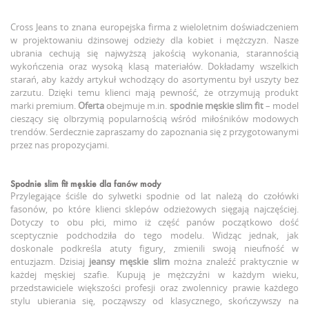
Cross Jeans to znana europejska firma z wieloletnim doświadczeniem
w projektowaniu dżinsowej odzieży dla kobiet i mężczyzn. Nasze
ubrania cechują się najwyższą jakością wykonania, starannością
wykończenia oraz wysoką klasą materiałów. Dokładamy wszelkich
starań, aby każdy artykuł wchodzący do asortymentu był uszyty bez
zarzutu. Dzięki temu klienci mają pewność, że otrzymują produkt
marki premium.
Oferta
obejmuje m.in.
spodnie męskie slim fit
– model
cieszący się olbrzymią popularnością wśród miłośników modowych
trendów. Serdecznie zapraszamy do zapoznania się z przygotowanymi
przez nas propozycjami.
Spodnie slim fit męskie
dla fanów mody
Przylegające ściśle do sylwetki spodnie od lat należą do czołówki
fasonów, po które klienci sklepów odzieżowych sięgają najczęściej.
Dotyczy to obu płci, mimo iż część panów początkowo dość
sceptycznie podchodziła do tego modelu. Widząc jednak, jak
doskonale podkreśla atuty figury, zmienili swoją nieufność w
entuzjazm. Dzisiaj
jeansy męskie slim
można znaleźć praktycznie w
każdej męskiej szafie. Kupują je mężczyźni w każdym wieku,
przedstawiciele większości profesji oraz zwolennicy prawie każdego
stylu ubierania się, począwszy od klasycznego, skończywszy na