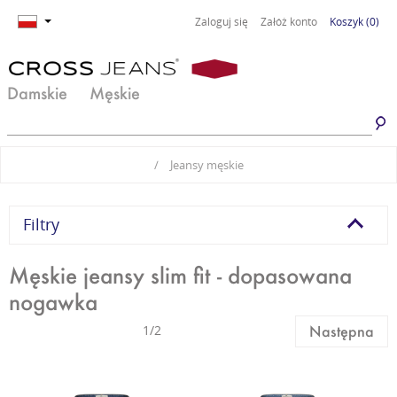
Zaloguj się
Załóż konto
Koszyk
(0)
Damskie
Męskie
Jeansy damskie
Jeansy męskie
/
Jeansy męskie
Spodnie damskie
Spodnie męskie
Odzież damska
Odzież męska
Filtry
Obuwie damskie
Obuwie męskie
Męskie jeansy slim fit - dopasowana
nogawka
Basic damski
Basic męski
1/2
Następna
Komplety damskie
Premium Line