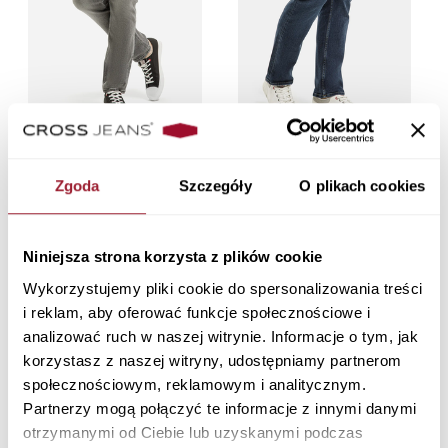
Jeansy męskie szare Slim Fit
Jeansy męskie granatowe Slim
Trammer E 169-125
Fit Damien E 198-111
Zgoda
Szczegóły
O plikach cookies
329,90 PLN
229,90 PLN
Niniejsza strona korzysta z plików cookie
Wykorzystujemy pliki cookie do spersonalizowania treści
i reklam, aby oferować funkcje społecznościowe i
Jeansy męskie
Jeansy męskie niebieskie Slim
analizować ruch w naszej witrynie. Informacje o tym, jak
ciemnoniebieskie Slim Fit
Fit Blake E 185-241
korzystasz z naszej witryny, udostępniamy partnerom
Blake E 185-244
329,90 PLN
społecznościowym, reklamowym i analitycznym.
329,90 PLN
Partnerzy mogą połączyć te informacje z innymi danymi
otrzymanymi od Ciebie lub uzyskanymi podczas