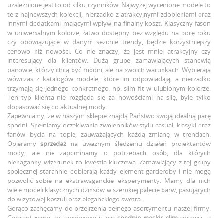
uzależnione jest to od kilku czynników. Najwyżej wycenione modele to
te z najnowszych kolekcji, nierzadko z atrakcyjnymi zdobieniami oraz
innymi dodatkami mającymi wpływ na finalny koszt. Klasyczny fason
w uniwersalnym kolorze, łatwo dostępny bez względu na porę roku
czy obowiązujące w danym sezonie trendy, będzie korzystniejszy
cenowo niż nowości. Co nie znaczy, że jest mniej atrakcyjny czy
interesujący dla klientów. Dużą grupę zamawiających stanowią
panowie, którzy chcą być modni, ale na swoich warunkach. Wybierają
wówczas z katalogów modele, które im odpowiadają, a nierzadko
trzymają się jednego konkretnego, np. slim fit w ulubionym kolorze.
Ten typ klienta nie rozgląda się za nowościami na siłę, byle tylko
dopasować się do aktualnej mody.
Zapewniamy, że w naszym sklepie znajdą Państwo swoją idealną parę
spodni. Spełniamy oczekiwania zwolenników stylu casual, klasyki oraz
fanów bycia na topie, zauważających każdą zmianę w trendach.
Opieramy
sprzedaż
na uważnym śledzeniu działań projektantów
mody, ale nie zapominamy o potrzebach osób, dla których
nienaganny wizerunek to kwestia kluczowa. Zamawiający z tej grupy
społecznej starannie dobierają każdy element garderoby i nie mogą
pozwolić sobie na ekstrawaganckie eksperymenty. Mamy dla nich
wiele modeli klasycznych dżinsów w szerokiej palecie barw, pasujących
do wizytowej koszuli oraz eleganckiego swetra.
Gorąco zachęcamy do przejrzenia pełnego asortymentu naszej firmy.
Gwarantujemy, że zamówione u nas
spodnie męskie slim
sprawią, iż