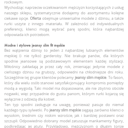
rockowym.
Wychodząc naprzeciw oczekiwaniom mężczyzn korzystających z usług
naszego sklepu, systematycznie dodajemy do asortymentu kolejne
ciekawe opcje.
Oferta
obejmuje uniwersalne modele z dżinsu, a także
rurki uszyte z innego materiału. W zależności od indywidualnych
preferencji, klienci mogą wybrać parę spodni, która najbardziej
odpowiada ich potrzebom.
Modne i stylowe
jeansy slim fit męskie
Bez wątpienia dżinsy to jeden z najbardziej lubianych elementów
męskiej (i nie tylko) garderoby. Nie brakuje panów, dla których
spodnie jeansowe są podstawowym elementem każdej stylizacji.
Miłośnicy zakładają je przez cały rok, zmieniając jedynie modele z
cieńszego dżinsu na grubszy, odpowiedni na chłodniejsze dni roku.
Szczególnie tej grupie klientów polecamy
jeansy slim męskie
. To fason,
który dla wielu osób stanowi satysfakcjonujący kompromis pomiędzy
modą a wygodą. Taki model ma dopasowane, ale nie zbytnio obcisłe
nogawki, więc przypadnie do gustu panom, którym rurki kojarzą się
wyłącznie z odzieżą dla kobiet.
Ten typ spodni zasługuje na uwagę, ponieważ pasuje do niemal
każdego typu sylwetki. Po
jeansy slim męskie
sięgają zarówno klienci o
wysokim, średnim czy niskim wzroście, jak i bardziej postawni oraz
szczupli. Odpowiednio dobrany model zatuszuje mankamenty figury,
podkreślając jej atuty. Przykładowo, mężczyznom o długim torsie