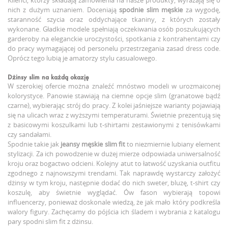
nich z dużym uznaniem. Doceniają
spodnie slim męskie
za wygodę,
staranność szycia oraz oddychające tkaniny, z których zostały
wykonane. Gładkie modele spełniają oczekiwania osób poszukujących
garderoby na eleganckie uroczystości, spotkania z kontrahentami czy
do pracy wymagającej od personelu przestrzegania zasad dress code.
Oprócz tego lubią je amatorzy stylu casualowego.
Dżinsy slim na każdą okazję
W szerokiej ofercie można znaleźć mnóstwo modeli w urozmaiconej
kolorystyce. Panowie stawiają na ciemne opcje slim (granatowe bądź
czarne), wybierając strój do pracy. Z kolei jaśniejsze warianty pojawiają
się na ulicach wraz z wyższymi temperaturami. Świetnie prezentują się
z basicowymi koszulkami lub t-shirtami zestawionymi z tenisówkami
czy sandałami.
Spodnie takie jak
jeansy męskie slim fit
to niezmiernie lubiany element
stylizacji. Za ich powodzenie w dużej mierze odpowiada uniwersalność
kroju oraz bogactwo odcieni. Kolejny atut to łatwość uzyskania outfitu
zgodnego z najnowszymi trendami. Tak naprawdę wystarczy założyć
dżinsy w tym kroju, następnie dodać do nich sweter, bluzę, t-shirt czy
koszulę, aby świetnie wyglądać. Ów fason wybierają topowi
influencerzy, ponieważ doskonale wiedzą, że jak mało który podkreśla
walory figury. Zachęcamy do pójścia ich śladem i wybrania z katalogu
pary spodni slim fit z dżinsu.