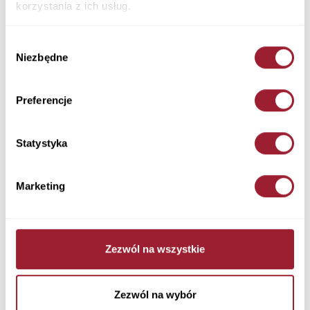
korzystania z ich usług.
Wybór
Niezbędne
zgody
Preferencje
Statystyka
Jeansy męskie niebieskie Slim
Marketing
Fit Trammer E 169-127
329,90 PLN
Zezwól na wszystkie
Zezwól na wybór