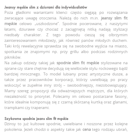
Jeansy męskie slim z dziurami
dla indywidualistów
Poza gładkimi wariantami klienci często sięgają po rozwiązania
zwracające uwagę otoczenia. Należą do nich m.in.
jeansy slim fit
męskie
celowo „uszkodzone”. Spodnie pocerowane, z naszytymi
łatami, dziurawe czy chociaż z zaciągniętą nitką nadają stylizacji
niedbały charakter. Z tego powodu cieszą się olbrzymim
zainteresowaniem młodzieży, jak również panów młodych duchem.
Taki krój rewelacyjnie sprawdza się na swobodne wyjścia na miasto,
spotkania ze znajomymi np. przy grillu albo podczas rodzinnych
pikników.
Na zakup odzieży takiej jak
spodnie slim fit męskie
stylizowane na
sprane czy stare chętnie decydują się wielbiciele stylu rockowego bądź
bardziej mrocznego. To model lubiany przez artystyczne dusze, a
także przez pracowników korporacji, którzy uwielbiają po pracy
wskoczyć w zupełnie inny strój – swobodniejszy, niezobowiązujący.
Mamy szereg propozycji dla odważniejszych mężczyzn, dla których
niezależność to priorytet. Polecamy im celowo postarzane fasony,
które idealnie komponują się z czarną skórzaną kurtką oraz glanami,
trampkami czy traperami.
Szykowne spodnie
jeans slim fit męskie
Dżinsy to już kultowe spodnie, uwielbiane i noszone przez kolejne
pokolenia. Jeżeli chodzi o aspekty takie jak
cena
tego rodzaju ubrań,