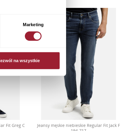
Marketing
ezwól na wszystkie
ar Fit Greg C
Jeansy męskie niebieskie Regular Fit Jack F
194-717