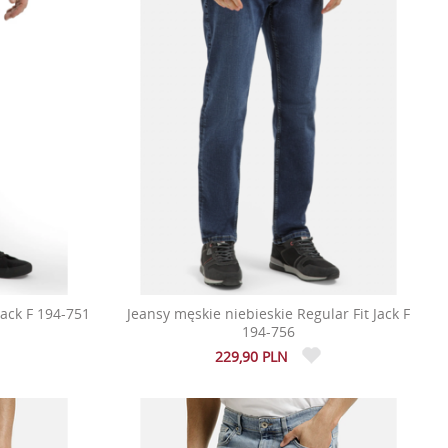
Jack F 194-751
Jeansy męskie niebieskie Regular Fit Jack F
194-756
229,90 PLN