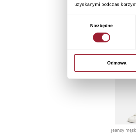
uzyskanymi podczas korzysta
Wybór
Niezbędne
zgody
Odmowa
Jeansy męski