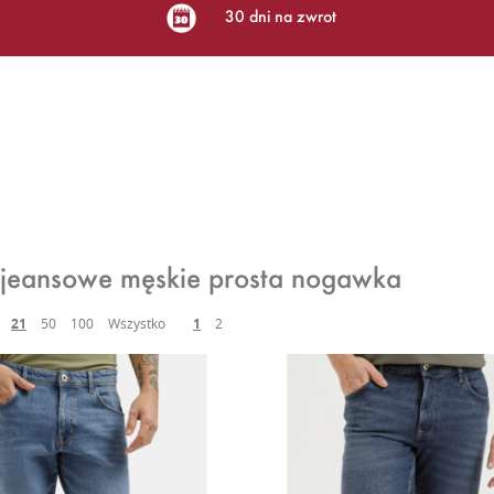
30 dni na zwrot
 jeansowe męskie prosta nogawka
21
50
100
Wszystko
1
2