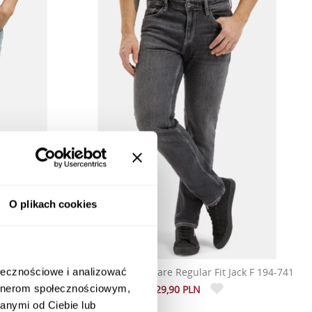
O plikach cookies
ar Fit Greg C
Jeansy męskie szare Regular Fit Jack F 194-741
ołecznościowe i analizować
artnerom społecznościowym,
329,90 PLN
anymi od Ciebie lub