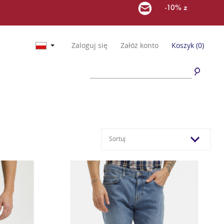
-10% z
Zaloguj się
Załóż konto
Koszyk
(0)
Sortuj