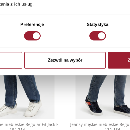
nia z ich usług.
Preferencje
Statystyka
Zezwól na wybór
Z
e niebieskie Regular Fit Jack F
Jeansy męskie niebieskie Regul
194-714
132-164