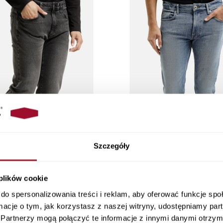
Szczegóły
 plików cookie
 ciemnoszare Regular Fit Greg C
Jeansy męskie niebieskie Regul
do spersonalizowania treści i reklam, aby oferować funkcje sp
132-166
132-174
ormacje o tym, jak korzystasz z naszej witryny, udostępniamy p
329,90 PLN
329,90 PLN
Partnerzy mogą połączyć te informacje z innymi danymi otrzym