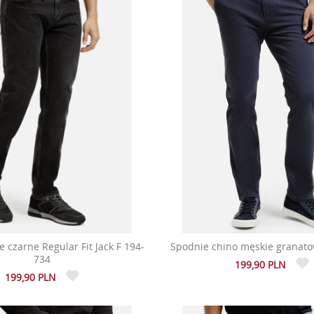
 czarne Regular Fit Jack F 194-
Spodnie chino męskie granato
734
199,90 PLN
199,90 PLN