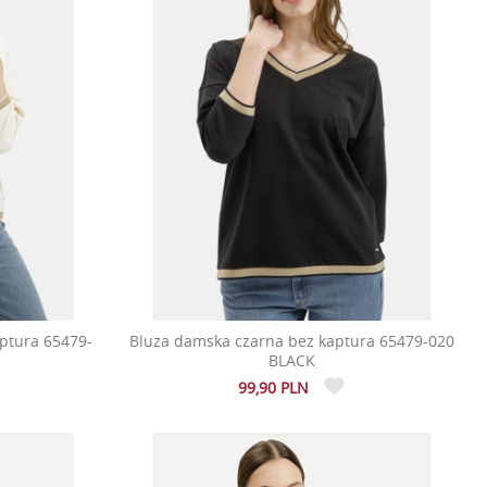
ptura 65479-
Bluza damska czarna bez kaptura 65479-020
BLACK
99,90 PLN