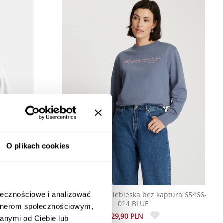
O plikach cookies
ra 65458-537
Bluza damska niebieska bez kaptura 65466-
ołecznościowe i analizować
GE
014 BLUE
artnerom społecznościowym,
129,90 PLN
anymi od Ciebie lub