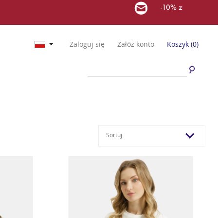
-10% z
Zaloguj się
Załóż konto
Koszyk
(0)
Sortuj