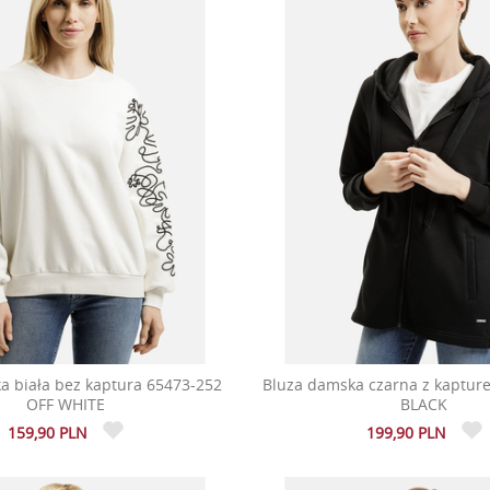
a biała bez kaptura 65473-252
Bluza damska czarna z kaptur
OFF WHITE
BLACK
159,90 PLN
199,90 PLN