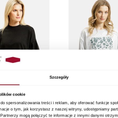
Szczegóły
 plików cookie
 czarna z ozdobnymi rękawami
Bluza damska szara bez kaptu
do spersonalizowania treści i reklam, aby oferować funkcje sp
65472-020 BLACK
LIGHT GREY MELAN
ormacje o tym, jak korzystasz z naszej witryny, udostępniamy p
199,90 PLN
129,90 PLN
Partnerzy mogą połączyć te informacje z innymi danymi otrzym