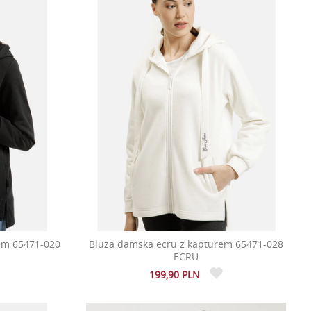
em 65471-020
Bluza damska ecru z kapturem 65471-028
ECRU
199,90 PLN