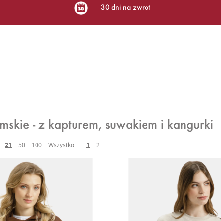
30 dni na zwrot
mskie - z kapturem, suwakiem i kangurki
21
50
100
Wszystko
1
2