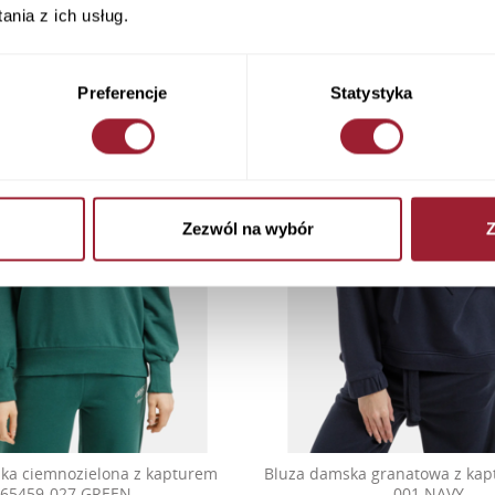
nia z ich usług.
Preferencje
Statystyka
Zezwól na wybór
Z
ka ciemnozielona z kapturem
Bluza damska granatowa z kap
65459-027 GREEN
001 NAVY