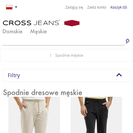
Zaloguj się
Załóż konto
Koszyk
(0)
Damskie
Męskie
Jeansy damskie
Jeansy męskie
/
Spodnie męskie
Spodnie damskie
Spodnie męskie
Odzież damska
Odzież męska
Filtry
Obuwie damskie
Obuwie męskie
Spodnie dresowe męskie
Basic damski
Basic męski
Komplety damskie
Premium Line