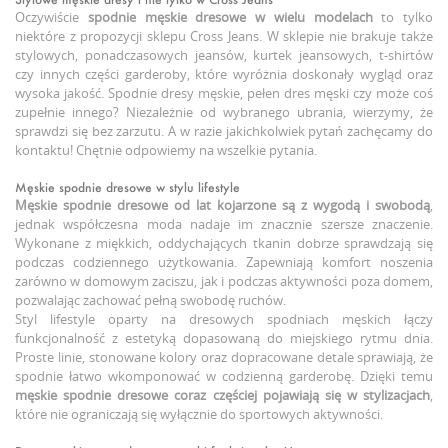
Oczywiście
spodnie męskie dresowe
w wielu modelach
to tylko
niektóre z propozycji sklepu Cross Jeans. W sklepie nie brakuje także
stylowych, ponadczasowych jeansów, kurtek jeansowych, t-shirtów
czy innych części garderoby, które wyróżnia doskonały wygląd oraz
wysoka jakość. Spodnie dresy męskie, pełen dres męski czy może coś
zupełnie innego? Niezależnie od wybranego ubrania, wierzymy, że
sprawdzi się bez zarzutu. A w razie jakichkolwiek pytań zachęcamy do
kontaktu! Chętnie odpowiemy na wszelkie pytania.
Męskie spodnie dresowe w stylu lifestyle
Męskie spodnie dresowe
od lat kojarzone są z wygodą i swobodą
,
jednak współczesna moda nadaje im znacznie szersze znaczenie.
Wykonane z miękkich, oddychających tkanin dobrze sprawdzają się
podczas codziennego użytkowania. Zapewniają komfort noszenia
zarówno w domowym zaciszu, jak i podczas aktywności poza domem,
pozwalając zachować pełną swobodę ruchów.
Styl lifestyle oparty na dresowych spodniach męskich łączy
funkcjonalność z estetyką dopasowaną do miejskiego rytmu dnia.
Proste linie, stonowane kolory oraz dopracowane detale sprawiają, że
spodnie łatwo wkomponować w codzienną garderobę. Dzięki temu
męskie spodnie dresowe
coraz częściej pojawiają się w stylizacjach
,
które nie ograniczają się wyłącznie do sportowych aktywności.