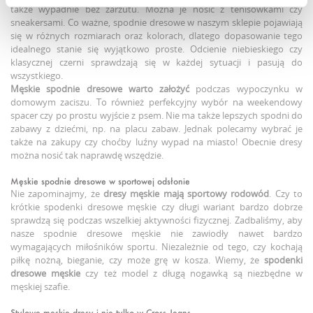
także wypadnie bez zarzutu. Można je nosić z tenisówkami czy
sneakersami. Co ważne, spodnie dresowe w naszym sklepie pojawiają
się w różnych rozmiarach oraz kolorach, dlatego dopasowanie tego
idealnego stanie się wyjątkowo proste. Odcienie niebieskiego czy
klasycznej czerni sprawdzają się w każdej sytuacji i pasują do
wszystkiego.
Męskie spodnie dresowe
warto założyć
podczas wypoczynku w
domowym zaciszu. To również perfekcyjny wybór na weekendowy
spacer czy po prostu wyjście z psem. Nie ma także lepszych spodni do
zabawy z dziećmi, np. na placu zabaw. Jednak polecamy wybrać je
także na zakupy czy choćby luźny wypad na miasto! Obecnie dresy
można nosić tak naprawdę wszędzie.
Męskie spodnie dresowe w sportowej odsłonie
Nie zapominajmy, że
dresy męskie
mają sportowy rodowód
. Czy to
krótkie spodenki dresowe męskie czy długi wariant bardzo dobrze
sprawdzą się podczas wszelkiej aktywności fizycznej. Zadbaliśmy, aby
nasze spodnie dresowe męskie nie zawiodły nawet bardzo
wymagających miłośników sportu. Niezależnie od tego, czy kochają
piłkę nożną, bieganie, czy może grę w kosza. Wiemy, że
spodenki
dresowe męskie
czy też model z długą nogawką są niezbędne w
męskiej szafie.
Stylowe męskie dresy i nie tylko w Cross Jeans