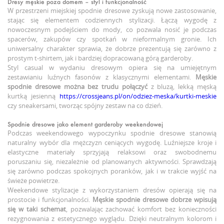
Dresy męskie poza domem – styl i funkcjonalność
W przestrzeni miejskiej spodnie dresowe zyskują nowe zastosowanie,
stając się elementem codziennych stylizacji. Łączą wygodę z
nowoczesnym podejściem do mody, co pozwala nosić je podczas
spacerów, zakupów czy spotkań w nieformalnym gronie. Ich
uniwersalny charakter sprawia, że dobrze prezentują się zarówno z
prostym t-shirtem, jak i bardziej dopracowaną górą garderoby.
Styl casual w wydaniu dresowym opiera się na umiejętnym
zestawianiu luźnych fasonów z klasycznymi elementami.
Męskie
spodnie dresowe
można bez trudu połączyć
z bluzą, lekką męską
kurtką jesienną
https://crossjeans.pl/on/odziez-meska/kurtki-meskie
czy sneakersami, tworząc spójny zestaw na co dzień.
Spodnie dresowe jako element garderoby weekendowej
Podczas weekendowego wypoczynku spodnie dresowe stanowią
naturalny wybór dla mężczyzn ceniących wygodę. Luźniejsze kroje i
elastyczne materiały sprzyjają relaksowi oraz swobodnemu
poruszaniu się, niezależnie od planowanych aktywności. Sprawdzają
się zarówno podczas spokojnych poranków, jak i w trakcie wyjść na
świeże powietrze.
Weekendowe stylizacje z wykorzystaniem dresów opierają się na
prostocie i funkcjonalności.
Męskie spodnie dresowe
dobrze wpisują
się w taki schemat
, pozwalając zachować komfort bez konieczności
rezygnowania z estetycznego wyglądu. Dzięki neutralnym kolorom i