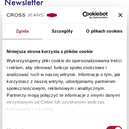
Newsletter
Zgoda
Szczegóły
O plikach cookies
Niniejsza strona korzysta z plików cookie
Zapisując się wyrażam zgodę na otrzymywanie
Wykorzystujemy pliki cookie do spersonalizowania treści
spersonalizowanych informacji handlowych drogą mailową oraz
i reklam, aby oferować funkcje społecznościowe i
przeczytałem i akceptuję
i Cookies.
Politykę Prywatności
analizować ruch w naszej witrynie. Informacje o tym, jak
korzystasz z naszej witryny, udostępniamy partnerom
społecznościowym, reklamowym i analitycznym.
Spodnie dresowe męskie
Dresy męskie
to jeden z kluczowych elementów w garderobie
Partnerzy mogą połączyć te informacje z innymi danymi
współczesnego mężczyzny. Wspaniale spisują się w codziennych
otrzymanymi od Ciebie lub uzyskanymi podczas
stylizacjach czy podczas chwil domowego relaksu. Zapewniają
korzystania z ich usług.
maksymalną wygodę, ale i świetny wygląd stylizacji. W sklepie
internetowym Cross Jeans
męskie dresy
pojawiają się w wielu różnych
wzorach
, dlatego wybór tych odpowiednich nie sprawia żadnego
Wybór
kłopotu! Zapraszamy do poznania naszych propozycji.