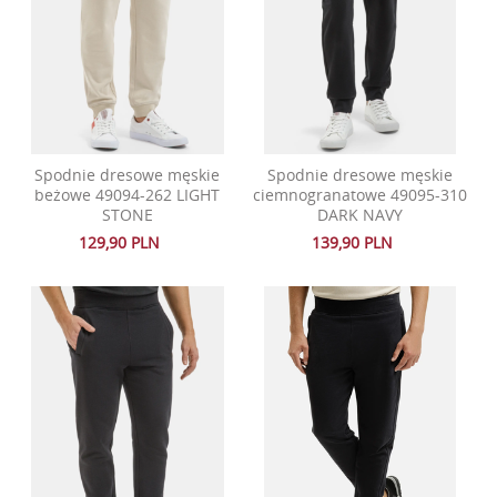
Spodnie dresowe męskie
Spodnie dresowe męskie
beżowe 49094-262 LIGHT
ciemnogranatowe 49095-310
STONE
DARK NAVY
129,90 PLN
139,90 PLN