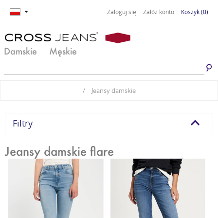
Zaloguj się
Załóż konto
Koszyk
(0)
Damskie
Męskie
Jeansy damskie
Jeansy męskie
/
Jeansy damskie
Spodnie damskie
Spodnie męskie
Odzież damska
Odzież męska
Filtry
Obuwie damskie
Obuwie męskie
Jeansy damskie flare
Basic damski
Basic męski
Komplety damskie
Premium Line