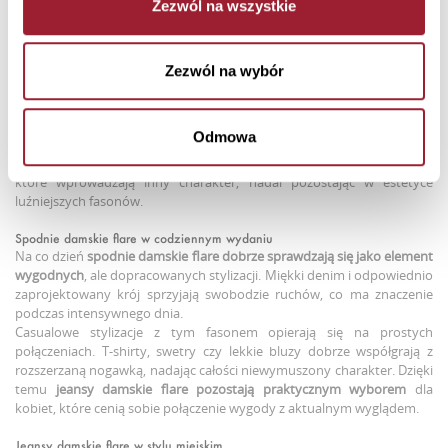
Zezwól na wszystkie
przez kobiety, które chcą podkreślić atuty swojej sylwetki bez
rezygnowania z wygody.
W stylizacjach z tym fasonem istotne znaczenie ma zachowanie
równowagi pomiędzy górą a dołem. Dopasowane topy, koszule czy
Zezwól na wybór
krótsze kurtki dobrze współgrają z szeroką nogawką, tworząc spójną
całość. W zależności od efektu, jaki chcesz uzyskać,
spodnie flare
damskie
można zestawić
z bardziej dopasowanymi elementami lub
Odmowa
nieco luźniejszymi. Polecamy również jeansy wide leg
https://crossjeans.pl/ona/jeansy-damskie/wide-leg
z naszej kolekcji,
które wprowadzają inny charakter, nadal pozostając w estetyce
luźniejszych fasonów.
Spodnie damskie flare w codziennym wydaniu
Na co dzień
spodnie damskie flare
dobrze sprawdzają się jako element
wygodnych
, ale dopracowanych stylizacji. Miękki denim i odpowiednio
zaprojektowany krój sprzyjają swobodzie ruchów, co ma znaczenie
podczas intensywnego dnia.
Casualowe stylizacje z tym fasonem opierają się na prostych
połączeniach. T-shirty, swetry czy lekkie bluzy dobrze współgrają z
rozszerzaną nogawką, nadając całości niewymuszony charakter. Dzięki
temu
jeansy damskie flare
pozostają praktycznym wyborem
dla
kobiet, które cenią sobie połączenie wygody z aktualnym wyglądem.
Jeansy damskie flare w stylu miejskim