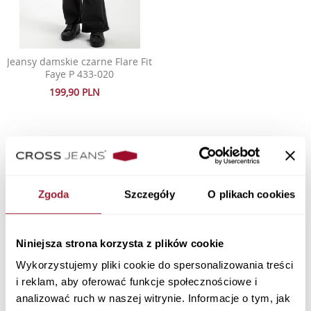
Jeansy damskie czarne Flare Fit
Faye P 433-020
199,90 PLN
Newsletter
Zgoda
Szczegóły
O plikach cookies
Niniejsza strona korzysta z plików cookie
Wykorzystujemy pliki cookie do spersonalizowania treści
i reklam, aby oferować funkcje społecznościowe i
Zapisując się wyrażam zgodę na otrzymywanie
spersonalizowanych informacji handlowych drogą mailową oraz
analizować ruch w naszej witrynie. Informacje o tym, jak
przeczytałem i akceptuję
i Cookies.
Politykę Prywatności