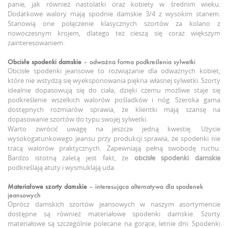
panie, jak również nastolatki oraz kobiety w średnim wieku.
Dodatkowe walory mają spodnie damskie 3/4 z wysokim stanem.
Stanowią one połączenie klasycznych szortów za kolano z
nowoczesnym krojem, dlatego też cieszą się coraz większym
zainteresowaniem.
Obcisłe spodenki damskie
– odważna forma podkreślenia sylwetki
Obcisłe spodenki jeansowe to rozwiązanie dla odważnych kobiet,
które nie wstydzą się wyeksponowania piękna własnej sylwetki. Szorty
idealnie dopasowują się do ciała, dzięki czemu możliwe staje się
podkreślenie wszelkich walorów pośladków i nóg. Szeroka gama
dostępnych rozmiarów sprawia, że klientki mają szansę na
dopasowanie szortów do typu swojej sylwetki.
Warto zwrócić uwagę na jeszcze jedną kwestię. Użycie
wysokogatunkowego jeansu przy produkcji sprawia, że spodenki nie
tracą walorów praktycznych. Zapewniają pełną swobodę ruchu.
Bardzo istotną zaletą jest fakt, że
obcisłe spodenki damskie
podkreślają atuty i wysmuklają uda.
Materiałowe szorty damskie
– interesująca alternatywa dla spodenek
jeansowych
Oprócz damskich szortów jeansowych w naszym asortymencie
dostępne są również materiałowe spodenki damskie. Szorty
materiałowe są szczególnie polecane na gorące, letnie dni. Spodenki