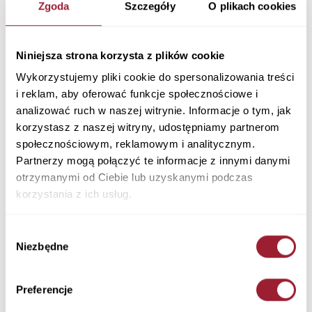
Zgoda
Szczegóły
O plikach cookies
Niniejsza strona korzysta z plików cookie
Wykorzystujemy pliki cookie do spersonalizowania treści
i reklam, aby oferować funkcje społecznościowe i
analizować ruch w naszej witrynie. Informacje o tym, jak
korzystasz z naszej witryny, udostępniamy partnerom
społecznościowym, reklamowym i analitycznym.
Partnerzy mogą połączyć te informacje z innymi danymi
otrzymanymi od Ciebie lub uzyskanymi podczas
korzystania z ich usług.
Szorty damskie jeansowe
Szorty jeansowe damskie
Wybór
ciemnoniebieskie Avril A 531-
granatowe Adele P 457-034
Niezbędne
zgody
016
229,90 PLN
229,90 PLN
Preferencje