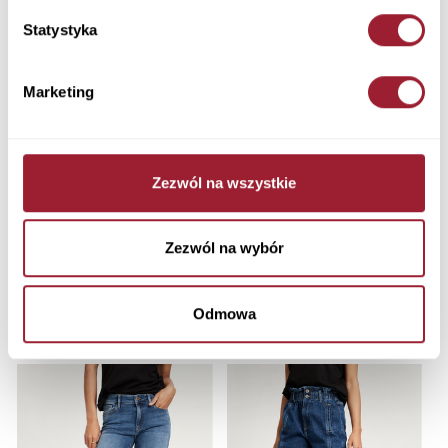
Statystyka
Marketing
Zezwól na wszystkie
Zezwól na wybór
Szorty damskie dresowe białe
Szorty damskie dresowe
80129-252
niebieskie 80129-647
89,90 PLN
89,90 PLN
Odmowa