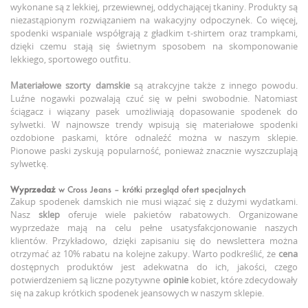
wykonane są z lekkiej, przewiewnej, oddychającej tkaniny. Produkty są
niezastąpionym rozwiązaniem na wakacyjny odpoczynek. Co więcej,
spodenki wspaniale współgrają z gładkim t-shirtem oraz trampkami,
dzięki czemu stają się świetnym sposobem na skomponowanie
lekkiego, sportowego outfitu.
Materiałowe szorty damskie
są atrakcyjne także z innego powodu.
Luźne nogawki pozwalają czuć się w pełni swobodnie. Natomiast
ściągacz i wiązany pasek umożliwiają dopasowanie spodenek do
sylwetki. W najnowsze trendy wpisują się materiałowe spodenki
ozdobione paskami, które odnaleźć można w naszym sklepie.
Pionowe paski zyskują popularność, ponieważ znacznie wyszczuplają
sylwetkę.
Wyprzedaż
w Cross Jeans – krótki przegląd ofert specjalnych
Zakup spodenek damskich nie musi wiązać się z dużymi wydatkami.
Nasz
sklep
oferuje wiele pakietów rabatowych. Organizowane
wyprzedaże mają na celu pełne usatysfakcjonowanie naszych
klientów. Przykładowo, dzięki zapisaniu się do newslettera można
otrzymać aż 10% rabatu na kolejne zakupy. Warto podkreślić, że
cena
dostępnych produktów jest adekwatna do ich, jakości, czego
potwierdzeniem są liczne pozytywne
opinie
kobiet, które zdecydowały
się na zakup krótkich spodenek jeansowych w naszym sklepie.