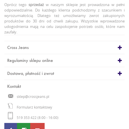
Oprócz tego
sprzedaż
w naszym sklepie jest prowadzona w pełni
odpowiedzialnie. Do każdego klienta podchodzimy z szacunkiem i
wyrozumiałością. Dlatego też umożliwiamy zwrot zakupionych
produktów do 30 dni od chwili zakupu. Wszystkie wprowadzone
udogodnienia mają na celu zaspokojenie potrzeb osób, które nam
zaufały.
Cross Jeans
Regulaminy sklepu online
Dostawa, płatność i zwrot
Kontakt
sklep@crossjeans.pl
Formularz kontaktowy
519 353 422 (8:00 - 16:00)