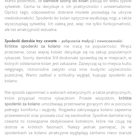
Warto podkreślić, że
damskie szorty do kolan
pasują do wielu typów
sylwetek. Cecha ta decyduje o ich praktyczności i uniwersalizmie.
Oprócz tego, odpowiednio dobrane modele pozwalają na ukrycie
niedoskonałości. Spodenki do kolan optycznie wydłużają nogi, a także
wyszczuplają sylwetkę. Ich zaletą jest, więc nie tylko funkcjonalność,
ale też atrakcyjność wizualna.
Spodenki damskie trzy czwarte
– połączenie tradycji i nowoczesności
Krótkie spodenki za kolano
nie tracą na popularności. Wręcz
przeciwnie, coraz więcej kobiet decyduje się na zakup popularnych
rybaczek. Szorty damskie 3/4 doskonale sprawdzą się w miejscach, w
których odsłanianie kolan jest zakazane. Zazwyczaj są to miejsca kultu
religijnego, różnorodne zabytki oraz inne budynki użyteczności
publicznej. Warto zadbać o schludny wygląd, kupując spodenki za
kolano.
Nie sposób zapomnieć o walorach estetycznych, a także praktycznych,
które przypisać można rybaczkom. Przede wszystkim,
krótkie
spodenki za kolano
umożliwiają przetrwanie gorących dni w poczuciu
pełnego komfortu i wygody. Nogawka zakrywająca kolano zapewnia
przewiewność oraz pozwala czuć się swobodnie. Spodnie damskie trzy
czwarte to rozwiązanie dedykowane kobietom, które nie czują się
dobrze w krótkich fasonach. Należy jednak pamiętać, że w
spodenkach za kolano atrakcyjnie wyglądają zarówno nieco starsze