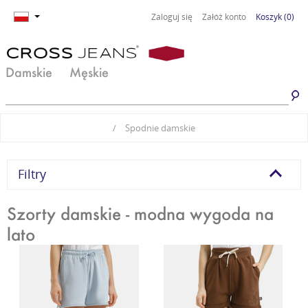
Zaloguj się
Załóż konto
Koszyk
(0)
Damskie
Męskie
Jeansy damskie
Jeansy męskie
/
Spodnie damskie
Spodnie damskie
Spodnie męskie
Odzież damska
Odzież męska
Filtry
Obuwie damskie
Obuwie męskie
Szorty damskie - modna wygoda na
lato
Basic damski
Basic męski
Komplety damskie
Premium Line