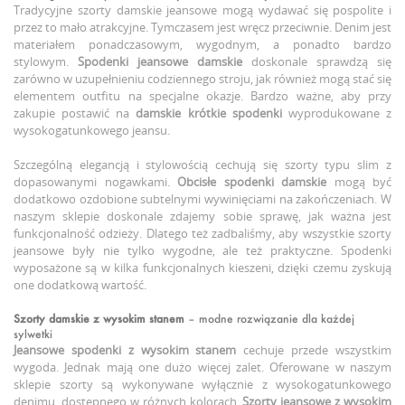
Tradycyjne szorty damskie jeansowe mogą wydawać się pospolite i
przez to mało atrakcyjne. Tymczasem jest wręcz przeciwnie. Denim jest
materiałem ponadczasowym, wygodnym, a ponadto bardzo
stylowym.
Spodenki jeansowe damskie
doskonale sprawdzą się
zarówno w uzupełnieniu codziennego stroju, jak również mogą stać się
elementem outfitu na specjalne okazje. Bardzo ważne, aby przy
zakupie postawić na
damskie krótkie spodenki
wyprodukowane z
wysokogatunkowego jeansu.
Szczególną elegancją i stylowością cechują się szorty typu slim z
dopasowanymi nogawkami.
Obcisłe spodenki damskie
mogą być
dodatkowo ozdobione subtelnymi wywinięciami na zakończeniach. W
naszym sklepie doskonale zdajemy sobie sprawę, jak ważna jest
funkcjonalność odzieży. Dlatego też zadbaliśmy, aby wszystkie szorty
jeansowe były nie tylko wygodne, ale też praktyczne. Spodenki
wyposażone są w kilka funkcjonalnych kieszeni, dzięki czemu zyskują
one dodatkową wartość.
Szorty damskie z wysokim stanem
– modne rozwiązanie dla każdej
sylwetki
Jeansowe spodenki z wysokim stanem
cechuje przede wszystkim
wygoda. Jednak mają one dużo więcej zalet. Oferowane w naszym
sklepie szorty są wykonywane wyłącznie z wysokogatunkowego
denimu, dostępnego w różnych kolorach.
Szorty jeansowe z wysokim