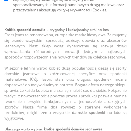
spersonalizowanych informacji handlowych drogą mailową oraz
przeczytałem i akceptuję
i Cookies.
Politykę Prywatności
Krótkie spodenki damskie
– wygodny i funkcjonalny strój na lato
Cross Jeans to renomowana, europejska marka lifestylowa. Zajmujemy
się przede wszystkim sprzedażą odzieży, obuwia oraz akcesoriów
jeansowych. Nasz
sklep
wciąż dynamicznie się rozwija dzięki
wprowadzaniu różnorodnych innowacji. Jednym z najlepszych
sposobów rozpowszechniania nowych trendów są kolekcje sezonowe.
W sezonie letnim wśród kobiet dużą popularnością cieszą się szorty
damskie jeansowe o zróżnicowanej specyfice oraz spodenki
materiałowe.
Krój
, fason, stan oraz długość spodenek można
dopasować do indywidualnych potrzeb. Bogata oferta naszego sklepu
sprawia, że każda kobieta ma szansę znaleźć coś dla siebie. Połączenie
tradycji z nowoczesnością podczas procesu produkcji pozwala nam na
tworzenie niezwykle funkcjonalnych, a jednocześnie atrakcyjnych
szortów. Nasza firma dba również o staranne wykończenie
produktów, dzięki czemu wszystkie
damskie spodenki na lato
są
wyjątkowe.
Dlaczego warto wybrać
krótkie spodenki damskie jeansowe
?