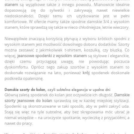
stanem
są wyjątkowe także z innego powodu. Mianowicie idealnie
dopasowują się do sylwetki i zakrywają nawet niewielkie
niedoskonałości. Dzięki temu ich użytkowanie jest w pełni
komfortowe. W ofercie mamy także spodnie damskie 3/4 z wysokim
stanem, które sprawdzą się także w nieco chłodniejsze, letnie wieczory.
Niewątpliwie znaczącą korzyścią płynącą z wyboru krótkich spodni z
wysokim stanem jest możliwość dowolnego doboru dodatków. Szorty
można zestawić z jakimkolwiek t-shirtem, koszulką, czy bluzką. Co
więcej,
jeansowe spodenki z wysokim stanem
są stylowe i eleganckie,
dzięki czemu przyciągają uwagę, nie powodując poczucia
dyskomfortu. Oprócz tego zakup szortów z wysokim stanem to
doskonałe rozwiązanie na lato, ponieważ
krój
spodenek doskonale
podkreśla opaleniznę.
Damskie szorty do kolan
, czyli subtelna elegancja w upalne dni
Główną zaletą spodenek do kolan jest oczywiście ich długość.
Damskie
szorty jeansowe do kolan
sprawdzą się w każdej miejskiej stylizacji.
Spodenki są skonstruowane w taki sposób, aby w pełni zakryć uda.
Stają się więc na tyle subtelne, aby bez skrępowania móc ubrać je
niemal wszędzie – na uroczyste spotkanie, wycieczkę z przyjaciółmi, a
nawet do pracy.